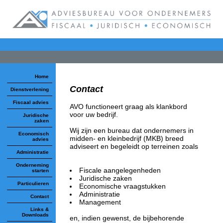
Home
Contact
Dienstverlening
Fiscaal advies
AVO functioneert graag als klankbord
voor uw bedrijf.
Juridische
zaken
Wij zijn een bureau dat ondernemers in
Economisch
midden- en kleinbedrijf (MKB) breed
advies
adviseert en begeleidt op terreinen zoals
Administratie
Onderneming
Fiscale aangelegenheden
starten
Juridische zaken
Particulieren
Economische vraagstukken
Administratie
Contact
Management
Links &
Downloads
en, indien gewenst, de bijbehorende